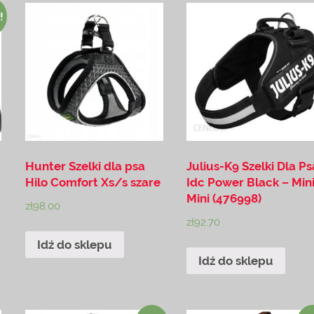
!
Hunter Szelki dla psa
Julius-K9 Szelki Dla Ps
Hilo Comfort Xs/s szare
Idc Power Black – Min
Mini (476998)
zł
98.00
zł
92.70
Idź do sklepu
Idź do sklepu