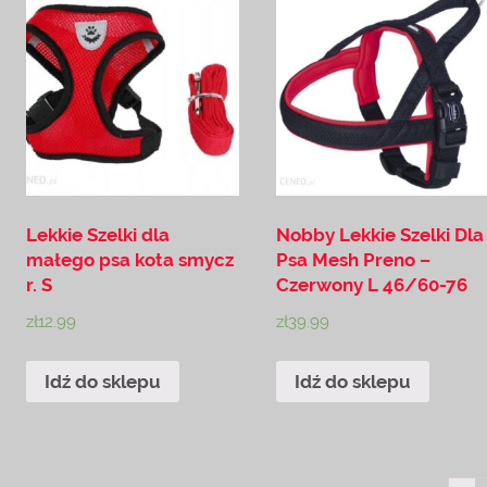
Lekkie Szelki dla
Nobby Lekkie Szelki Dla
małego psa kota smycz
Psa Mesh Preno –
r. S
Czerwony L 46/60-76
zł
12.99
zł
39.99
Idź do sklepu
Idź do sklepu