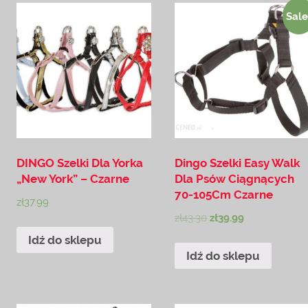
Sale
DINGO Szelki Dla Yorka
Dingo Szelki Easy Walk
„New York” – Czarne
Dla Psów Ciągnących
70-105Cm Czarne
zł
37.99
zł
43.30
zł
39.99
Idź do sklepu
Idź do sklepu