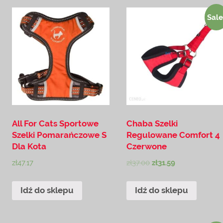
Sale
All For Cats Sportowe
Chaba Szelki
Szelki Pomarańczowe S
Regulowane Comfort 4
Dla Kota
Czerwone
zł
47.17
zł
37.00
zł
31.59
Idź do sklepu
Idź do sklepu