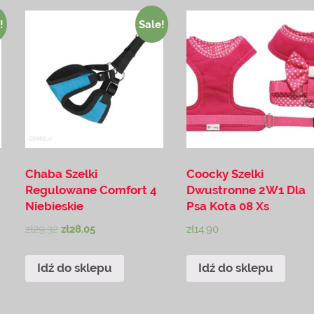
!
Sale!
Chaba Szelki
Coocky Szelki
Regulowane Comfort 4
Dwustronne 2W1 Dla
Niebieskie
Psa Kota 08 Xs
zł
29.32
zł
28.05
zł
14.90
Idź do sklepu
Idź do sklepu