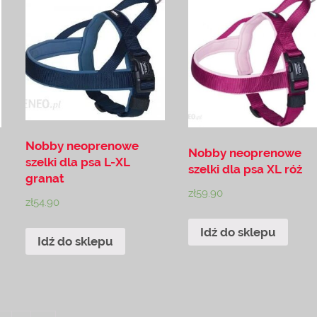
Nobby neoprenowe
Nobby neoprenowe
szelki dla psa L-XL
szelki dla psa XL róż
granat
zł
59.90
zł
54.90
Idź do sklepu
Idź do sklepu