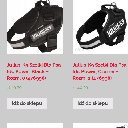
Julius-K9 Szelki Dla Psa
Julius-K9 Szelki Dla Psa
Idc Power Black –
Idc Power, Czarne –
Rozm. 0 (476998)
Rozm. 2 (476998)
zł
119.70
zł
140.39
Idź do sklepu
Idź do sklepu