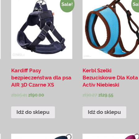
Sale!
Sa
Kardiff Pasy
Kerbl Szelki
bezpieczeństwa dla psa
Bezuciskowe Dla Kota
AIR 3D Czarne XS
Activ Niebieski
zł
105.41
zł
90.00
zł
30.27
zł
29.55
Idź do sklepu
Idź do sklepu