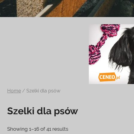
Zoologiczny
ciekawe
informacje
na
temat
terrarystyki
i
akwarystyki.
Zapraszamy!
Home
/ Szelki dla psów
Szelki dla psów
Showing 1–16 of 41 results