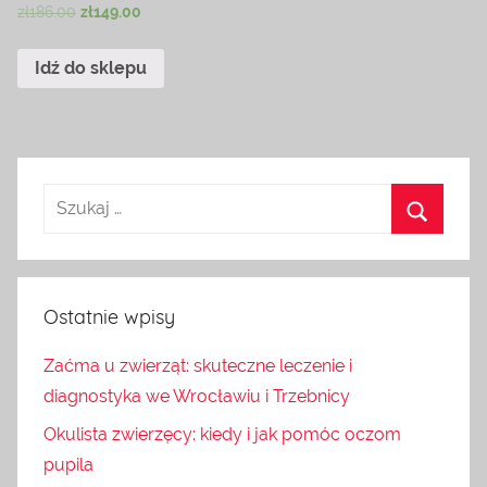
zł
186.00
zł
149.00
Idź do sklepu
Ostatnie wpisy
Zaćma u zwierząt: skuteczne leczenie i
diagnostyka we Wrocławiu i Trzebnicy
Okulista zwierzęcy: kiedy i jak pomóc oczom
pupila