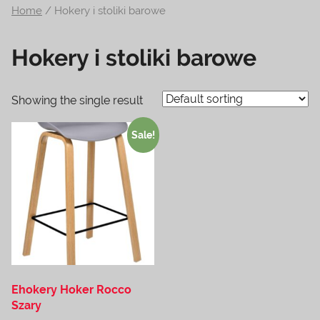
Home
/ Hokery i stoliki barowe
na
temat
Hokery i stoliki barowe
terrarystyki
i
akwarystyki.
Showing the single result
Zapraszamy!
Sale!
Ehokery Hoker Rocco
Szary