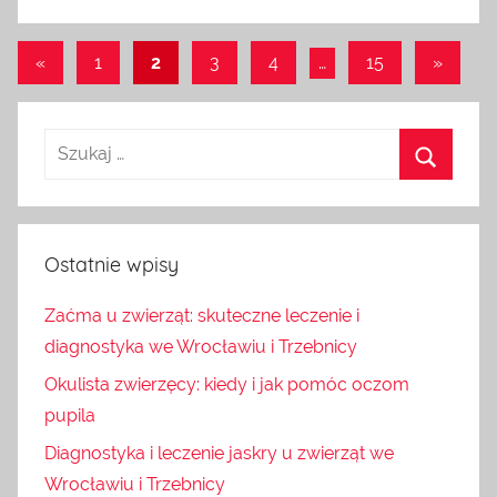
Stronicowanie
Poprzednie
Następ
«
1
2
3
4
…
15
»
wpisy
wpisy
wpisów
Ostatnie wpisy
Zaćma u zwierząt: skuteczne leczenie i
diagnostyka we Wrocławiu i Trzebnicy
Okulista zwierzęcy: kiedy i jak pomóc oczom
pupila
Diagnostyka i leczenie jaskry u zwierząt we
Wrocławiu i Trzebnicy