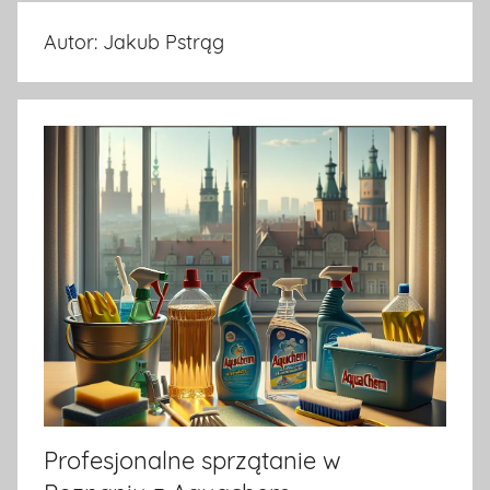
na
Autor:
Jakub Pstrąg
temat
terrarystyki
i
akwarystyki.
Zapraszamy!
Profesjonalne sprzątanie w